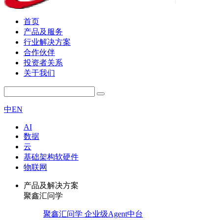
首页
产品及服务
行业解决方案
合作伙伴
投资者关系
关于我们
中
EN
AI
数据
云
基础架构软硬件
物联网
产品及解决方案
聚鑫汇问学
聚鑫汇问学 企业级Agent中台