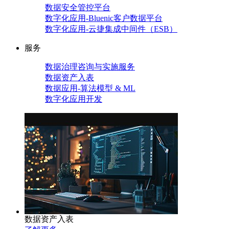
数据安全管控平台
数字化应用-Bluenic客户数据平台
数字化应用-云捷集成中间件（ESB）
服务
数据治理咨询与实施服务
数据资产入表
数据应用-算法模型 & ML
数字化应用开发
数据资产入表