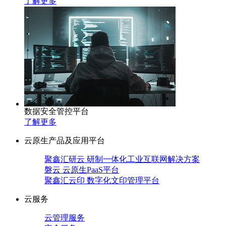
了解更多
数据安全管控平台
了解更多
云原生产品及应用平台
聚鑫汇研云 研制一体化工业互联网解决方案
磐云 云原生PaaS平台
聚鑫汇云印 数字化文印管理平台
云服务
云管理服务